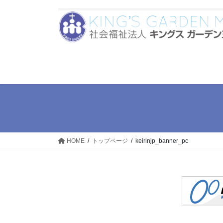
コ
ナ
ン
ビ
テ
ゲ
ン
ー
ツ
シ
へ
ョ
ス
ン
キ
に
ッ
移
プ
動
HOME
トップページ
keirinjp_banner_pc