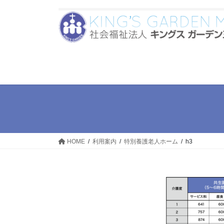
コ
ナ
ン
ビ
テ
ゲ
ン
ー
ツ
シ
へ
ョ
ス
ン
キ
に
ッ
移
プ
動
HOME
利用案内
特別養護老人ホーム
h3