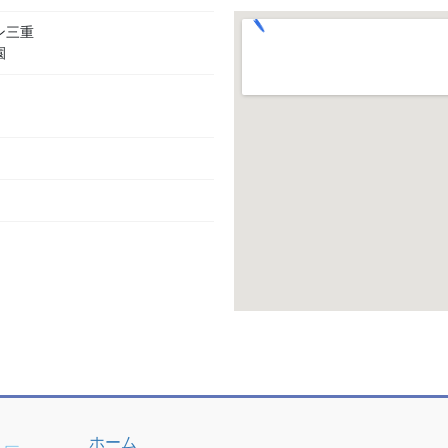
ン三重
園
ホーム