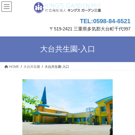
コ
ナ
ン
ビ
テ
ゲ
TEL:0598-84-6521
ン
ー
ツ
シ
〒519-2421 三重県多気郡大台町千代997
へ
ョ
ス
ン
キ
に
大台共生園-入口
ッ
移
プ
動
HOME
大台共生園
大台共生園-入口