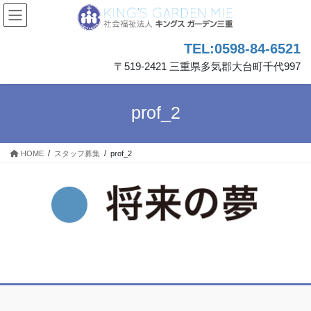
コ
ナ
ン
ビ
テ
ゲ
TEL:0598-84-6521
ン
ー
ツ
シ
〒519-2421 三重県多気郡大台町千代997
へ
ョ
ス
ン
キ
に
prof_2
ッ
移
プ
動
HOME
スタッフ募集
prof_2