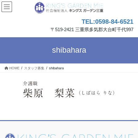
コ
ナ
ン
ビ
テ
ゲ
TEL:0598-84-6521
ン
ー
ツ
シ
〒519-2421 三重県多気郡大台町千代997
へ
ョ
ス
ン
キ
に
shibahara
ッ
移
プ
動
HOME
スタッフ募集
shibahara