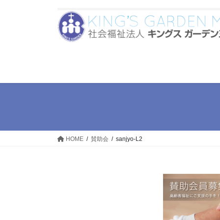
コ
ナ
ン
ビ
テ
ゲ
ン
ー
ツ
シ
へ
ョ
ス
ン
キ
に
ッ
移
プ
動
HOME
賛助会
sanjyo-L2