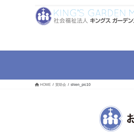
コ
ナ
ン
ビ
テ
ゲ
ン
ー
ツ
シ
へ
ョ
ス
ン
キ
に
ッ
移
プ
動
HOME
賛助会
shien_pic10