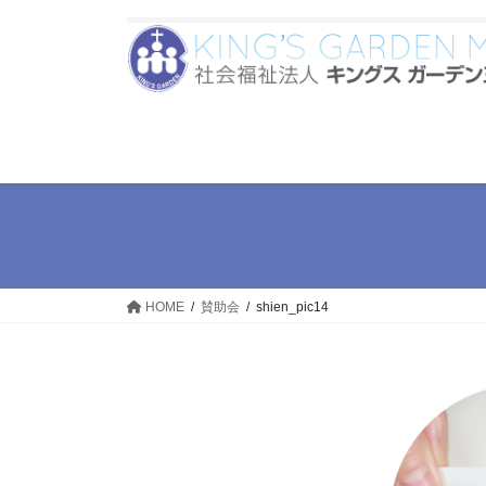
コ
ナ
ン
ビ
テ
ゲ
ン
ー
ツ
シ
へ
ョ
ス
ン
キ
に
ッ
移
プ
動
HOME
賛助会
shien_pic14