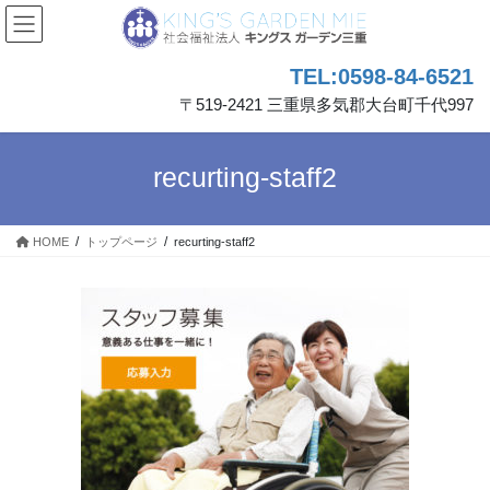
コ
ナ
ン
ビ
テ
ゲ
TEL:0598-84-6521
ン
ー
ツ
シ
〒519-2421 三重県多気郡大台町千代997
へ
ョ
ス
ン
キ
に
recurting-staff2
ッ
移
プ
動
HOME
トップページ
recurting-staff2