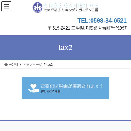
コ
ナ
ン
ビ
テ
ゲ
TEL:0598-84-6521
ン
ー
ツ
シ
〒519-2421 三重県多気郡大台町千代997
へ
ョ
ス
ン
キ
に
tax2
ッ
移
プ
動
HOME
トップページ
tax2