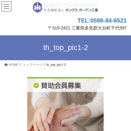
コ
ナ
ン
ビ
テ
ゲ
TEL:0598-84-6521
ン
ー
ツ
シ
〒519-2421 三重県多気郡大台町千代997
へ
ョ
ス
ン
キ
に
th_top_pic1-2
ッ
移
プ
動
HOME
トップページ
th_top_pic1-2