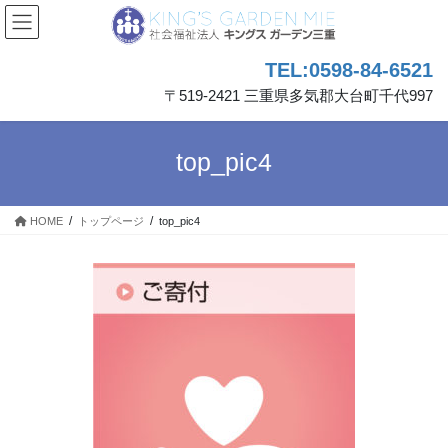
コ
ナ
ン
ビ
テ
ゲ
TEL:0598-84-6521
ン
ー
ツ
シ
〒519-2421 三重県多気郡大台町千代997
へ
ョ
ス
ン
キ
に
top_pic4
ッ
移
プ
動
HOME
トップページ
top_pic4