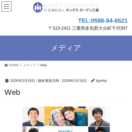
コ
ナ
ン
ビ
テ
ゲ
TEL:0598-84-6521
ン
ー
ツ
シ
〒519-2421 三重県多気郡大台町千代997
へ
ョ
ス
ン
キ
に
メディア
ッ
移
プ
動
HOME
メディア
Web
2026年3月18日
/ 最終更新日時 :
2026年3月18日
kgmhp
Web