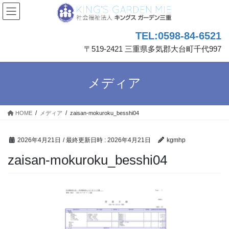
コ
ナ
ン
ビ
テ
ゲ
TEL:0598-84-6521
ン
ー
ツ
シ
〒519-2421 三重県多気郡大台町千代997
へ
ョ
ス
ン
キ
に
メディア
ッ
移
プ
動
HOME
メディア
zaisan-mokuroku_besshi04
2026年4月21日
/ 最終更新日時 :
2026年4月21日
kgmhp
zaisan-mokuroku_besshi04